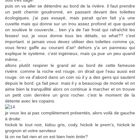
suis très sage!
puis on va aller se détendre au bord de la rivière. il faut prendre
un petit chemin goudronné, en passant devant des toilettes
écologiques. j'ai pas essayé, mais parait qu'en fait y'a une
cuvette mais qui donne sur un trou assez profond et que quand
on soulève le couvercle... ben y'a de l'air froid qui rafraîchit les
fesses! oui, je vous donne tous les détails, so what?? c'est
important. si jamais vous devez utiliser des toilettes comme ça,
vous ferez gaffe au courant d'air! dehors y'a un panneau qui
explique le système. c'est ingénieux, mais ça pue un peu quand
même...
allons plutôt respirer le grand air au bord de cette fameuse
rivière. comme la roche est rouge, on dirait que l'eau aussi est
rouge. on va d'abord dans un coin où il y a des gens qui sautent
depuis le bord. ça fait peur. mais il y a beaucoup de monde et on
aime bien la tranquillité alors on continue à marcher et on trouve
un petit coin derrière un gros rocher. c'est le moment de la
détente avec les copains.
je vous les ai pas complètement présentés, alors voilà de gauche
à droite:
hickok le tout noir, kidou gris, cody, hickok le prem's, hickok le
grognon et votre serviteur
là on ne fait rien et on est bien hein tintin?