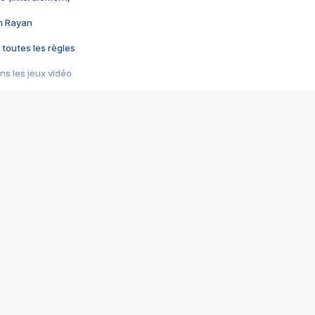
im Rayan
 toutes les règles
s les jeux vidéo
us choquant de Rockstar ? - Le scandale BULLY
e plus moche de Steam
du RÊVE tourne au CAUCHEMAR
pendant 8 heures
it… à tort
umiliés par un jeu vidéo
ire - Final Fantasy 8
ti un empire - Age of Empires
story DOFUS