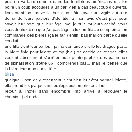
puis on va faire comme dans les feuilletons américains et aller
boire un coup accoudés à un bar. y'en a pas beaucoup d'ouverts.
finalement on trouve le bar d'un hôtel avec un vigile qui leur
demande leurs papiers d'identité! à mon avis c'était plus pour
savoir leur nom que leur âge! moi je suis toujours caché, vous
vous doutez bien que j'ai pas l'âge! allez on file au comptoir et on
commande des bières (ça le fait!) enfin, pas marion parce qu'elle
conduit.
une fille vient leur parler... je me demande si elle les drague pas...
la bière finie pour lolotte et mp (hic!) on décide de rentrer. elles
veulent absolument s'arrêter pour photographier des panneaux
de signalisation (route 66). comprends pas... mais je pense que
la bière leur monte à la tête...
quoique... non en y repensant, c'est bien leur état normal. lolotte,
elle prend les plaques minéralogiques en photos alors...
retour à l'hôtel sans encombre (mp arrive à retrouver le
chemin...) et dodo.