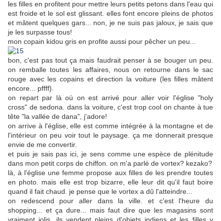
les filles en profitent pour mettre leurs petits petons dans l'eau qui
est froide et le sol est glissant. elles font encore pleins de photos
et mâtent quelques gars... non, je ne suis pas jaloux, je sais que
je les surpasse tous!
mon copain kidou gris en profite aussi pour pêcher un peu...
bon, c'est pas tout ça mais faudrait penser à se bouger un peu.
on remballe toutes les affaires, nous on retourne dans le sac
rouge avec les copains et direction la voiture (les filles mâtent
encore... pffff).
on repart par là où on est arrivé pour aller voir l'église "holy
cross" de sedona. dans la voiture, c'est trop cool on chante à tue
tête "la vallée de dana", j'adore!
on arrive à l'église, elle est comme intégrée à la montagne et de
l'intérieur on peu voir tout le paysage. ça me donnerait presque
envie de me convertir.
et puis je sais pas ici, je sens comme une espèce de plénitude
dans mon petit corps de chiffon. on m'a parlé de vortex? kezako?
là, à l'église une femme propose aux filles de les prendre toutes
en photo. mais elle est trop bizarre, elle leur dit qu'il faut boire
quand il fait chaud. je pense que le vortex a dû l'atteindre...
on redescend pour aller dans la ville. et c'est l'heure du
shopping... et ça dure... mais faut dire que les magasins sont
vraiment jolis, ils vendent pleins d'objets indiens et les filles y