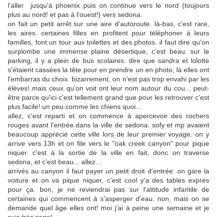
l'aller jusqu'à phoenix puis on continue vers le nord (toujours
plus au nord! et pas à l'ouest!) vers sedona.
on fait un petit arrêt sur une aire d'autoroute. là-bas, c'est rare,
les aires. certaines filles en profitent pour téléphoner à leurs
familles, font un tour aux toilettes et des photos. il faut dire qu'on
surplombe une immense plaine désertique, c'est beau. sur le
parking, il y a plein de bus scolaires. dire que sandra et lolotte
s'étaient cassées la tête pour en prendre un en photo, là elles ont
l'embarras du choix. bizarrement, on n'est pas trop envahi par les
élèves! mais ceux qu'on voit ont leur nom autour du cou... peut-
être parce qu'ici c'est tellement grand que pour les retrouver c'est
plus facile! un peu comme les chiens quoi...
allez, c'est reparti et on commence à apercevoir des rochers
rouges avant l'entrée dans la ville de sedona. sofy et mp avaient
beaucoup apprécié cette ville lors de leur premier voyage. on y
arrive vers 13h et on file vers le "oak creek canyon" pour pique
niquer. c'est à la sortie de la ville en fait, donc on traverse
sedona, et c'est beau... allez...
arrivés au canyon il faut payer un petit droit d'entrée. on gare la
voiture et on va pique niquer, c'est cool y'a des tables exprès
pour ça. bon, je ne reviendrai pas sur l'attitude infantile de
certaines qui commencent à s'asperger d'eau. non, mais on se
demande quel âge elles ont! moi j'ai à peine une semaine et je