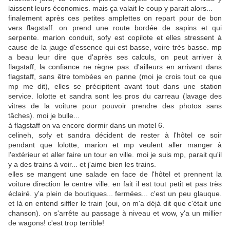
laissent leurs économies. mais ça valait le coup y parait alors...
finalement après ces petites amplettes on repart pour de bon
vers flagstaff. on prend une route bordée de sapins et qui
serpente. marion conduit, sofy est copilote et elles stressent à
cause de la jauge d'essence qui est basse, voire très basse. mp
a beau leur dire que d'après ses calculs, on peut arriver à
flagstaff, la confiance ne règne pas. d'ailleurs en arrivant dans
flagstaff, sans être tombées en panne (moi je crois tout ce que
mp me dit), elles se précipitent avant tout dans une station
service. lolotte et sandra sont les pros du carreau (lavage des
vitres de la voiture pour pouvoir prendre des photos sans
tâches). moi je bulle...
à flagstaff on va encore dormir dans un motel 6.
celineh, sofy et sandra décident de rester à l'hôtel ce soir
pendant que lolotte, marion et mp veulent aller manger à
l'extérieur et aller faire un tour en ville. moi je suis mp, parait qu'il
y a des trains à voir... et j'aime bien les trains.
elles se mangent une salade en face de l'hôtel et prennent la
voiture direction le centre ville. en fait il est tout petit et pas très
éclairé. y'a plein de boutiques... fermées... c'est un peu glauque.
et là on entend siffler le train (oui, on m'a déjà dit que c'était une
chanson). on s'arrête au passage à niveau et wow, y'a un millier
de wagons! c'est trop terrible!