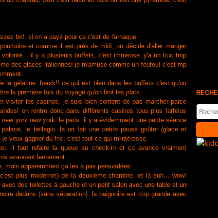
ssez bof. si on a payé pour ça c'est de l'arnaque.
ourboire et comme il est près de midi, on décide d'aller manger
 volonté... il y a plusieurs buffets, c'est immense. y'a un truc trop
-même des glaces italiennes! je m'amuse comme un foufou! c'est mp
remment.
 gélatine. beurk!! ce qui est bien dans les buffets c'est qu'on
tre la première fois du voyage qu'on finit les plats.
RECHE
ller visiter les casinos. je suis bien content de pas marcher parce
grandes! on rentre donc dans différents casinos tous plus farfelus
le new york new york, le paris. il y a évidemment une petite séance
alace, le bellagio. là on fait une petite pause goûter (glace et
je veux gagner du fric, c'est tout ce qui m'intéresse.
tel. il faut refaire la queue au check-in et ça avance vraiment
unis avancent lentement...
ine, mais apparemment ça les a pas persuadées.
e, c'est plus moderne!) de la deuxième chambre. et là euh... wow!
ée avec des toilettes à gauche et un petit salon avec une table et un
ire dedans (sans séparation). la baignoire est trop grande avec