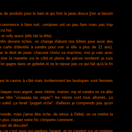
s de produits pour le bain et qui font la peau douce (j'en ai besoin
l commence à faire nuit. certaines ont un peu faim mais pas trop
zza hut.
et sofy aussi (elle fait la tête).
nfin devenir riches. on change d'abord nos billets pour avoir des
carte d'identité à sandra pour voir si elle a plus de 21 ans).
as le droit de jouer. chacune choisi sa machine, moi je vais avec
e tirer la manette sur le côté et pleins de pièces tombent! je suis
'on gagne dans un gobelet et ne le rejoue pas ce qui fait qu'à la fin
dans le casino à côté mais évidemment les boutiques sont fermées
 claquer mon argent. avec lolotte, marion, mp et sandra on va aller
tue tête "vivaaaaa las vegas"! les néons sont tous allumés, ça
 soleil. ça ferait "puppet riche". d'ailleurs je comprends pas qu'on
monde. mais j'aime être riche. de retour à l'hôtel, on va mettre la
n plus claquer notre fric n'importe comment...
rain de discuter!
 car c'est nous qui gardons l'argent, et on s'endort sur un matelas