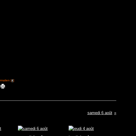
rmalien [
#
]
samedi 6 août