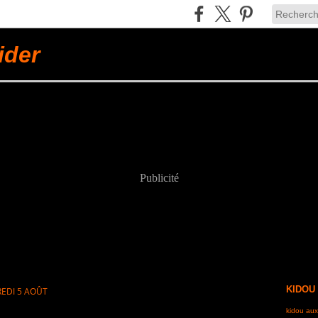
ider
Publicité
KIDOU
EDI 5 AOÛT
kidou aux