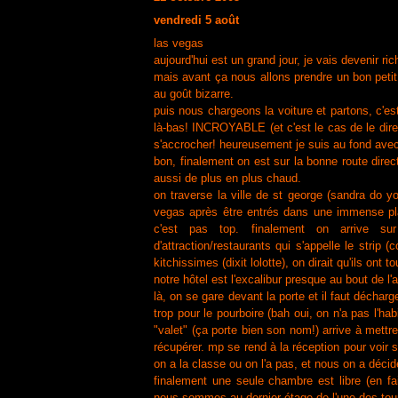
vendredi 5 août
las vegas
aujourd'hui est un grand jour, je vais devenir ric
mais avant ça nous allons prendre un bon petit d
au goût bizarre.
puis nous chargeons la voiture et partons, c'est
là-bas! INCROYABLE (et c'est le cas de le dire,
s'accrocher! heureusement je suis au fond ave
bon, finalement on est sur la bonne route dire
aussi de plus en plus chaud.
on traverse la ville de st george (sandra do 
vegas après être entrés dans une immense plai
c'est pas top. finalement on arrive su
d'attraction/restaurants qui s'appelle le strip 
kitchissimes (dixit lolotte), on dirait qu'ils ont
notre hôtel est l'excalibur presque au bout de l'
là, on se gare devant la porte et il faut décharg
trop pour le pourboire (bah oui, on n'a pas l'ha
"valet" (ça porte bien son nom!) arrive à mettr
récupérer. mp se rend à la réception pour voir si
on a la classe ou on l'a pas, et nous on a décidé
finalement une seule chambre est libre (en f
nous sommes au dernier étage de l'une des tour