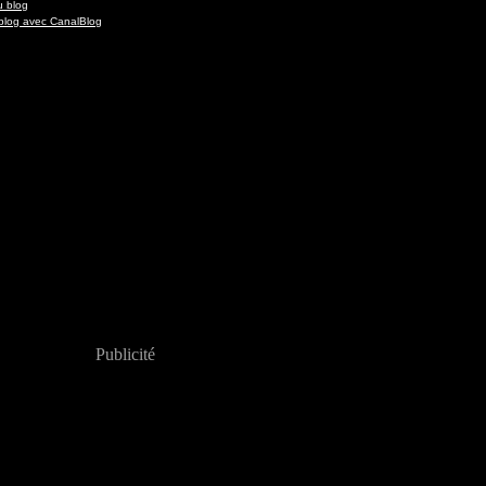
u blog
blog avec CanalBlog
Publicité