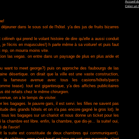
Accueil d
Créer un 
he!
éjeuner dans le sous sol de l'hôtel. y'a des jus de fruits bizarres
 célineh qui prend le volant histoire de dire qu'elle a aussi conduit
 je l'écris en majuscules!) h parle même à sa voiture! et puis faut
c mp, on mourra moins vite.
ction las vegas. on entre dans un paysage de plus en plus aride et
you want to meet george?) puis on approche des faubourgs de las
ne désertique. on dirait que la ville est une vaste construction,
r la fameuse avenue avec tous les casions/hôtels/parcs
(comme tease). tout est gigantesque, y'a des affiches publicitaires
 tous été refaits chez le même chirurgien.
avenue, on a le temps de visiter.
er les bagages. le pauvre gars, il est servi. les filles ne savent pas
bitude des grands hôtels et on n'a pas encore gagné le gros lot). le
e tous les bagages sur un chariot et nous donne un ticket pour les
 la chambre est libre. enfin, la chambre, que dis-je... la suite! oui,
 de l'avoir!
ait la suite est constituée de deux chambres qui communiquent).
s du château, wow c'est haut! en face on voit une pyramide, c'est