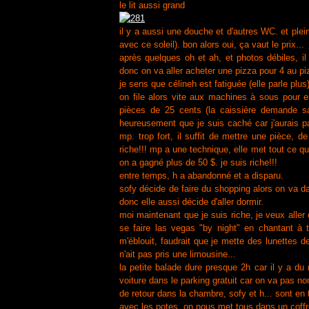
le lit aussi grand
il y a aussi une douche et d'autres WC. et plein
avec ce soleil). bon alors oui, ça vaut le prix...
après quelques oh et ah, et photos débiles, i
donc on va aller acheter une pizza pour 4 au pi
je sens que célineh est fatiguée (elle parle plus) 
on file alors vite aux machines à sous pour e
pièces de 25 cents (la caissière demande sa 
heureusement que je suis caché car j'aurais p
mp. trop fort, il suffit de mettre une pièce, d
riche!!! mp a une technique, elle met tout ce qu
on a gagné plus de 50 $. je suis riche!!!
entre temps, h a abandonné et a disparu.
sofy décide de faire du shopping alors on va 
donc elle aussi décide d'aller dormir.
moi maintenant que je suis riche, je veux aller
se faire las vegas "by night" en chantant à 
m'éblouit, faudrait que je mette des lunettes de
n'ait pas pris une limousine...
la petite balade dure presque 2h car il y a du 
voiture dans le parking gratuit car on va pas no
de retour dans la chambre, sofy et h... sont en t
avec les potes, on nous met tous dans un coffre