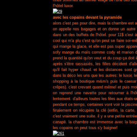
l'hôtel luxor.
avec les copains devant la pyramide
alors c'est pas pour dire, mais la chambre est a
on appelle nos bagages et on donne un autre p
dans un des buffets de l'hôtel. pour 11$ c'est à
cool qui m'a plu c'est qu'on peut se faire soi
qui mange la glace, et elle est pas super appa
sofy mange du maïs comme cody et marion de la
prend la quantité qu'on veut et du coup ça doit ê
après s'être rassasiés, les filles décident d'a
qu'il fait hyper chaud. et les distances sont 
dans la déco les uns que les autres: le luxor, 
shopping à la boutique m&m's puis le caesar p
crêpes). c'est crevant quand même! et puis moi 
on reprend une navette pour retourner à l'hô
lentement. d'ailleurs toutes les files aux états-
pendant ce temps, certaines vont voir la pisc
finalement on récupère la clé (enfin, la cart
c'est vraiment une suite. il y a une petite entr
canapé. la chambre est immense avec la baigno
les copains on peut tous s'y baigner!