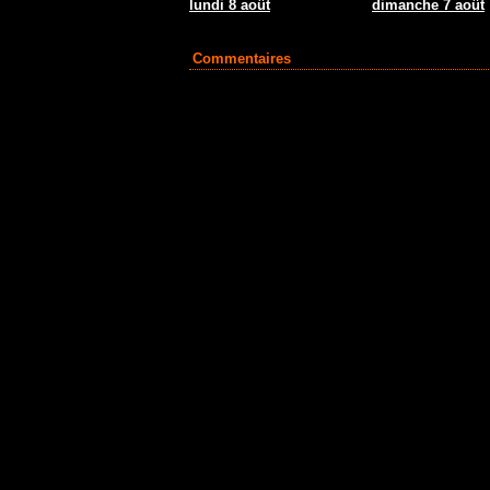
lundi 8 août
dimanche 7 août
Commentaires