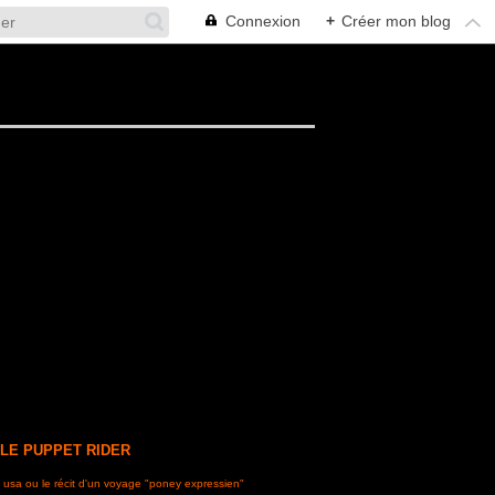
Connexion
+
Créer mon blog
 LE PUPPET RIDER
 usa ou le récit d'un voyage "poney expressien"