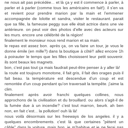
ne nous ait pas précédée... et là ça y est il commence à parler, à
parler et à parler (comme tous les américains en fait!). il s'en va
et revient pour prendre marion par la main et l'emmener
accompagnée de lolotte et sandra, visiter le restaurant. parait
que sa fille, la fameuse peggy sue elle était actrice dans une vie
antérieure. on peut voir des photos d'elle avec des acteurs sur
les murs. encore une célébrité de la région!
finalement le monsieur nous rend marion et sa main.
le repas est assez bon. après ça, on va faire un tour, je vous le
donne émile (en mille?) dans la boutique à côté!! allez encore 1h
à poirauter le temps que les filles choisissent leur petit souvenir.
ils sont beaux les magnets.
bon, c'est pas tout ça mais faudrait peut-être penser à y aller là!
la route est toujours monotone, il fait gris, il fait des orages puis il
fait beau. la température est descendue d'un coup et est
remontée d'un coup pendant qu'on traversait la tempête. j'aime la
clim.
finalement après avoir franchi quelques collines, nous
approchons de la civilisation et du brouillard. ou alors s'agit-il de
la fumée due à un incendie? c'est tout marron, beurk. ah ben
non, en fait c'est... la pollution! ouh là là!
nous voilà désormais sur les freeways de los angeles. il y a
quelques encombrements. c'est là que certaines "pètent un
câble" dans la voiture, mais bon, je m'habitue et je ne ferai pas