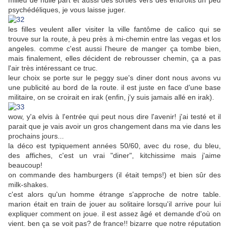
milieu de nulle part et aussi des sorties vers des endroits un peu
psychédéliques, je vous laisse juger.
les filles veulent aller visiter la ville fantôme de calico qui se
trouve sur la route, à peu près à mi-chemin entre las vegas et los
angeles. comme c'est aussi l'heure de manger ça tombe bien,
mais finalement, elles décident de rebrousser chemin, ça a pas
l'air très intéressant ce truc.
leur choix se porte sur le peggy sue's diner dont nous avons vu
une publicité au bord de la route. il est juste en face d'une base
militaire, on se croirait en irak (enfin, j'y suis jamais allé en irak).
wow, y'a elvis à l'entrée qui peut nous dire l'avenir! j'ai testé et il
parait que je vais avoir un gros changement dans ma vie dans les
prochains jours...
la déco est typiquement années 50/60, avec du rose, du bleu,
des affiches, c'est un vrai "diner", kitchissime mais j'aime
beaucoup!
on commande des hamburgers (il était temps!) et bien sûr des
milk-shakes.
c'est alors qu'un homme étrange s'approche de notre table.
marion était en train de jouer au solitaire lorsqu'il arrive pour lui
expliquer comment on joue. il est assez âgé et demande d'où on
vient. ben ça se voit pas? de france!! bizarre que notre réputation