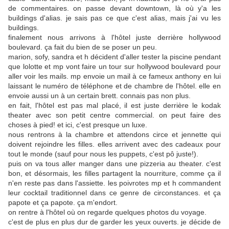
de commentaires. on passe devant downtown, là où y'a les
buildings d'alias. je sais pas ce que c'est alias, mais j'ai vu les
buildings.
finalement nous arrivons à l'hôtel juste derrière hollywood
boulevard. ça fait du bien de se poser un peu.
marion, sofy, sandra et h décident d'aller tester la piscine pendant
que lolotte et mp vont faire un tour sur hollywood boulevard pour
aller voir les mails. mp envoie un mail à ce fameux anthony en lui
laissant le numéro de téléphone et de chambre de l'hôtel. elle en
envoie aussi un à un certain brett. connais pas non plus.
en fait, l'hôtel est pas mal placé, il est juste derrière le kodak
theater avec son petit centre commercial. on peut faire des
choses à pied! et ici, c'est presque un luxe.
nous rentrons à la chambre et attendons circe et jennette qui
doivent rejoindre les filles. elles arrivent avec des cadeaux pour
tout le monde (sauf pour nous les puppets, c'est pô juste!).
puis on va tous aller manger dans une pizzeria au theater. c'est
bon, et désormais, les filles partagent la nourriture, comme ça il
n'en reste pas dans l'assiette. les poivrotes mp et h commandent
leur cocktail traditionnel dans ce genre de circonstances. et ça
papote et ça papote. ça m'endort.
on rentre à l'hôtel où on regarde quelques photos du voyage.
c'est de plus en plus dur de garder les yeux ouverts. je décide de