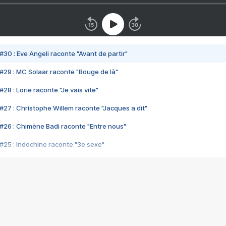
#30 : Eve Angeli raconte "Avant de partir"
#29 : MC Solaar raconte "Bouge de là"
28 : Lorie raconte "Je vais vite"
#27 : Christophe Willem raconte "Jacques a dit"
#26 : Chimène Badi raconte "Entre nous"
#25 : Indochine raconte "3e sexe"
#24 : Zaho raconte "C'est chelou"
#23 : Patrick Bruel raconte "Au café des délices"
#22 : Kyo raconte "Le chemin"
#21 : Nolwenn Leroy raconte "Cassé"