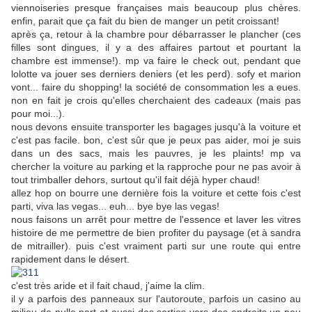
viennoiseries presque françaises mais beaucoup plus chères.
enfin, parait que ça fait du bien de manger un petit croissant!
après ça, retour à la chambre pour débarrasser le plancher (ces
filles sont dingues, il y a des affaires partout et pourtant la
chambre est immense!). mp va faire le check out, pendant que
lolotte va jouer ses derniers deniers (et les perd). sofy et marion
vont... faire du shopping! la société de consommation les a eues.
non en fait je crois qu'elles cherchaient des cadeaux (mais pas
pour moi...).
nous devons ensuite transporter les bagages jusqu'à la voiture et
c'est pas facile. bon, c'est sûr que je peux pas aider, moi je suis
dans un des sacs, mais les pauvres, je les plaints! mp va
chercher la voiture au parking et la rapproche pour ne pas avoir à
tout trimballer dehors, surtout qu'il fait déjà hyper chaud!
allez hop on bourre une dernière fois la voiture et cette fois c'est
parti, viva las vegas... euh... bye bye las vegas!
nous faisons un arrêt pour mettre de l'essence et laver les vitres
histoire de me permettre de bien profiter du paysage (et à sandra
de mitrailler). puis c'est vraiment parti sur une route qui entre
rapidement dans le désert.
c'est très aride et il fait chaud, j'aime la clim.
il y a parfois des panneaux sur l'autoroute, parfois un casino au